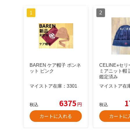
BAREN ケア帽子 ボンネ
CELINE⭐︎セ
ット ピンク
ミアニット帽
鑑定済み
マイストア在庫：
3301
マイストア在
6375
1
円
税込
税込
カートに入れる
カートに