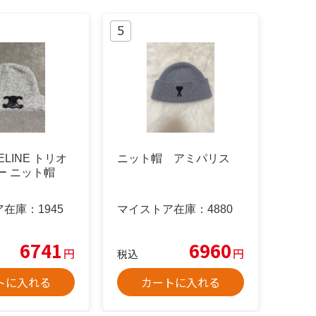
ELINE トリオ
ニット帽 アミパリス
ー ニット帽
ア在庫：
1945
マイストア在庫：
4880
6741
6960
円
円
税込
トに入れる
カートに入れる