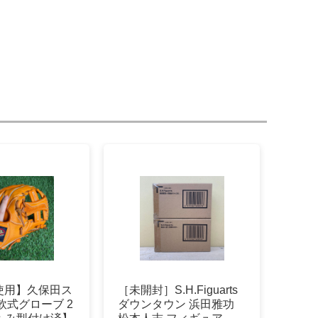
使用】久保田ス
［未開封］S.H.Figuarts
軟式グローブ 2
ダウンタウン 浜田雅功