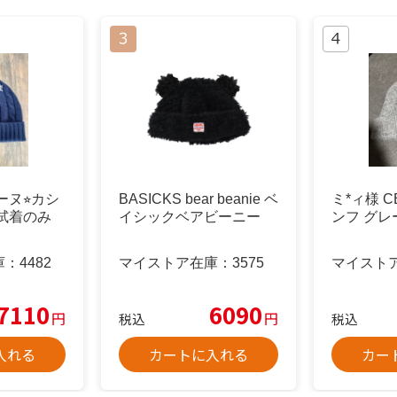
リーヌ⭐︎カシ
BASICKS bear beanie ベ
ミ*ィ様 C
 試着のみ
イシックベアビーニー
ンフ グレ
庫：
4482
マイストア在庫：
3575
マイスト
7110
6090
円
円
税込
税込
入れる
カートに入れる
カー