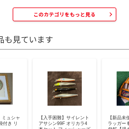
このカテゴリをもっと見る
品も見ています
・ミュシャ
【入手困難】サイレント
【新品未
袋付き リ
アサシン99F オリカラ4
ラッガー 