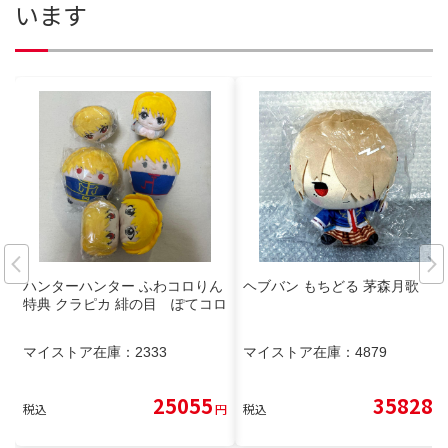
います
ハンターハンター ふわコロりん
ヘブバン もちどる 茅森月歌
特典 クラピカ 緋の目 ぽてコロ
マイストア在庫：
2333
マイストア在庫：
4879
25055
35828
税込
円
税込
円