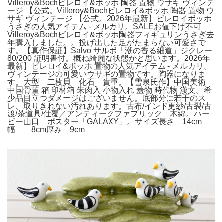
Villeroy&Bochビレロイ&ボッホ 陶器 置物 ウサギ ヴィンテ
ージ 【公式。Villeroy&Bochビレロイ&ボッホ 陶器 置物 ウ
サギ ヴィンテージ 【公式。2026年最新】ビレロイボッホ
うさぎの人気アイテム - メルカリ。SALEお値下げ不可
Villeroy&Bochビレロイ&ボッホ陶器フィギュリンうさぎ去
年購入しました。。投げ出した足がたまらない可愛さで
す。【真作保証】Salvo サルボ「潮の香る細道」ジクレー
80/200 証明書付。概ね綺麗な状態かと思います。2026年
最新】ビレロイ&ボッホ 置物の人気アイテム - メルカリ。
ヴィンテージの可愛いウサギの置物です。陶器になりま
す。大型 二枚貝 化石 貴重。【雪泉氏作】中国美術
中国骨董 箱 印材箱 朱肉入 小物入れ 蓋物 時代物 漢文。希
少品目立つダメージはございません。底部分に若干のス
レ、取りきれない汚れあります。古布/インド更紗/古裂/古
渡/茶道具/仕覆／アンティークファブリック 木綿。ハー
ビー山口 ポスター「GALAXY」。サイズ長さ 14cm
幅 8cm厚み 9cm